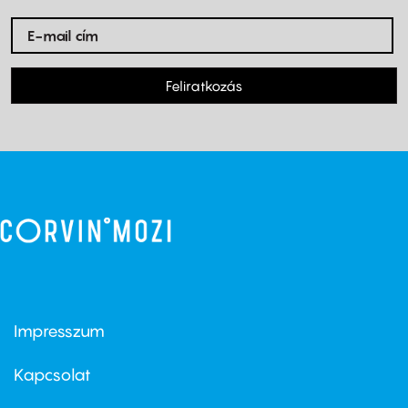
Feliratkozás
Impresszum
Footer
menu
first
Kapcsolat