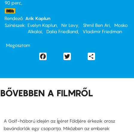
90 perc,
Rendező
Arik Kaplun
Színészek
Evelyn Kaplun
Nir Levy
Shmil Ben Ari
Mosko
Alkalai
Dalia Friedland
Vladimir Friedman
Megosztom
Facebook
Twitter
Share
BŐVEBBEN A FILMRŐL
A Golf-háború idején az Ígéret Földjére érkezik orosz
bevándorlók egy csoportja. Miközben az emberek