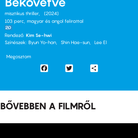
Bekövetve
misztikus thriller
2024
103 perc,
magyar és angol felirattal
Rendező
Kim Se-hwi
Színészek
Byun Yo-han
Shin Hae-sun
Lee El
Megosztom
Facebook
Twitter
Share
BŐVEBBEN A FILMRŐL