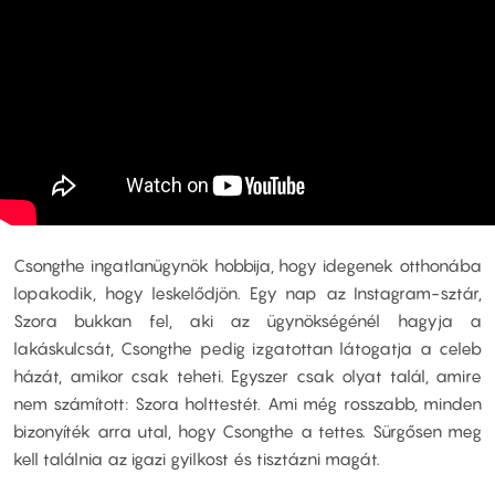
Csongthe ingatlanügynök hobbija, hogy idegenek otthonába
lopakodik, hogy leskelődjön. Egy nap az Instagram-sztár,
Szora bukkan fel, aki az ügynökségénél hagyja a
lakáskulcsát, Csongthe pedig izgatottan látogatja a celeb
házát, amikor csak teheti. Egyszer csak olyat talál, amire
nem számított: Szora holttestét. Ami még rosszabb, minden
bizonyíték arra utal, hogy Csongthe a tettes. Sürgősen meg
kell találnia az igazi gyilkost és tisztázni magát.