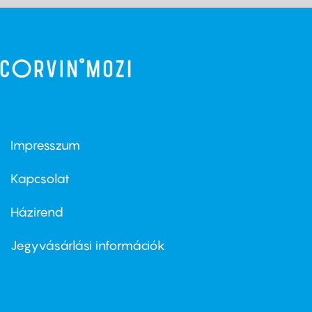
Impresszum
Footer
menu
first
Kapcsolat
Házirend
Footer
menu
second
Jegyvásárlási információk