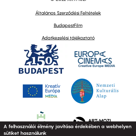
Footer
other
links
Általános Szerződési Feltételek
BudapestFilm
Adatkezelési tájékoztató
A felhasználói élmény javítása érdekében a webhelyen
sütiket használunk