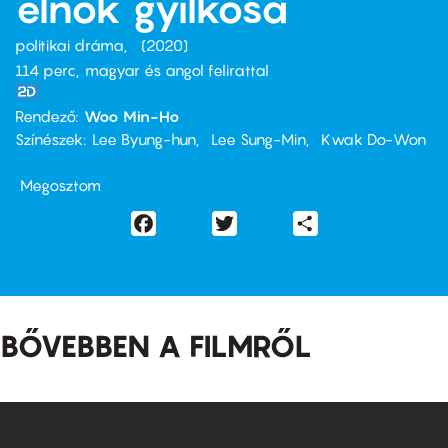
elnök gyilkosa
politikai dráma
2020
114 perc,
magyar és angol felirattal
Rendező
Woo Min-Ho
Színészek
Lee Byung-hun
Lee Sung-Min
Kwak Do-Won
Megosztom
Facebook
Twitter
Share
BŐVEBBEN A FILMRŐL