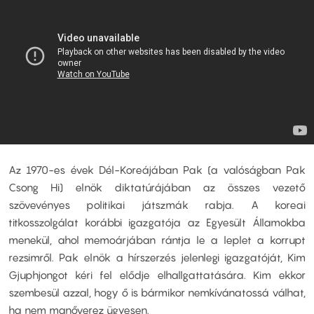
Az 1970-es évek Dél-Koreájában Pak (a valóságban Pak
Csong Hi) elnök diktatúrájában az összes vezető
szövevényes politikai játszmák rabja. A koreai
titkosszolgálat korábbi igazgatója az Egyesült Államokba
menekül, ahol memoárjában rántja le a leplet a korrupt
rezsimről. Pak elnök a hírszerzés jelenlegi igazgatóját, Kim
Gjuphjongot kéri fel elődje elhallgattatására. Kim ekkor
szembesül azzal, hogy ő is bármikor nemkívánatossá válhat,
ha nem manőverez ügyesen.