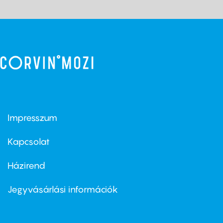
Impresszum
Footer
menu
first
Kapcsolat
Házirend
Footer
menu
second
Jegyvásárlási információk