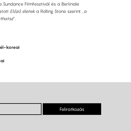
 Sundance Filmfesztivál és a Berlinale
atott
Előző életek
a Rolling Stone szerint „
a
áthatsz
”.
él-koreai
ai
Feliratkozás