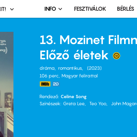
INFO
FESZTIVÁLOK
BÉRLÉS
IT!
Infó,
asztó
esemény,
terembérlés
13. Mozinet Film
menü
Előző életek
dráma
romantikus
2023
106 perc,
Magyar felirattal
Rendező
Celine Song
Színészek
Greta Lee
Teo Yoo
John Magar