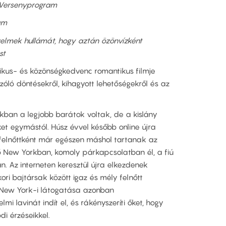
 Versenyprogram
am
rzelmek hullámát, hogy aztán özönvízként
st
ikus- és közönségkedvenc romantikus filmje
 szóló döntésekről, kihagyott lehetőségekről és az
ban a legjobb barátok voltak, de a kislány
ket egymástól. Húsz évvel később online újra
felnőttként már egészen máshol tartanak az
nő New Yorkban, komoly párkapcsolatban él, a fiú
n. Az interneten keresztül újra elkezdenek
ri bajtársak között igaz és mély felnőtt
 New York-i látogatása azonban
mi lavinát indít el, és rákényszeríti őket, hogy
i érzéseikkel.