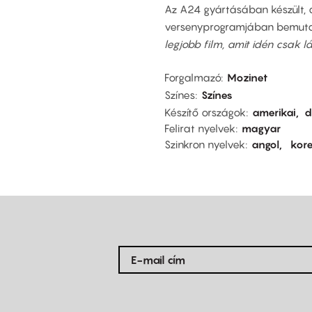
Az A24 gyártásában készült, a
versenyprogramjában bemut
legjobb film, amit idén csak l
Forgalmazó
Mozinet
Színes
Színes
Készítő országok
amerikai
d
Felirat nyelvek
magyar
Szinkron nyelvek
angol
kore