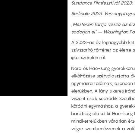
Sundance Filmfesztivál 2023:
Berlinale 2023: Versenyprogr
„Mesterien tartja vissza az é
sodorjon el” – Washington Po
A 2023-as év legnagyobb krit
szívszorító történet az életre
igaz szerelemről.
Nora és Hae-sung gyerekkoruk
elköltözése szétválasztotta ő
egymásra találnak, azonban 
életükben. A lány sikeres író
viszont csak sodródik Szöulba
kötődni egymáshoz, a gyerekko
barátság alakul ki. Hae-sung
mindkettejükben váratlan érzel
végre szembenézzenek a valód