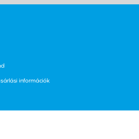
nd
ter
nu
sárlási információk
ond