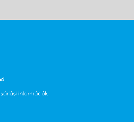
nd
ter
nu
sárlási információk
ond