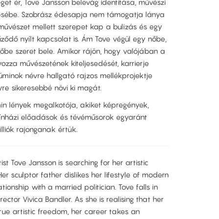
et ér, Tove Jansson belevág identitása, művészi
sébe. Szobrász édesapja nem támogatja lánya
művészet mellett szerepet kap a bulizás és egy
ződő nyílt kapcsolat is. Ám Tove végül egy nőbe,
zőbe szeret bele. Amikor rájön, hogy valójában a
yozza művészetének kiteljesedését, karrierje
úminok névre hallgató rajzos mellékprojektje
gyre sikeresebbé növi ki magát.
in lények megalkotója, akiket képregények,
színházi előadások és tévéműsorok egyaránt
lliók rajonganak értük.
ist Tove Jansson is searching for her artistic
er sculptor father dislikes her lifestyle of modern
ionship with a married politician. Tove falls in
ctor Vivica Bandler. As she is realising that her
 true artistic freedom, her career takes an