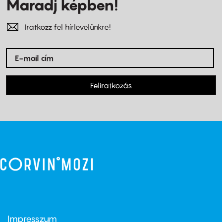
Maradj képben!
Iratkozz fel hírlevelünkre!
Feliratkozás
Impresszum
Footer