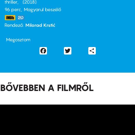
thriller
2018
96 perc,
Magyarul beszélő
Rendező
Milorad Krstić
Megosztom
Facebook
Twitter
Share
BŐVEBBEN A FILMRŐL