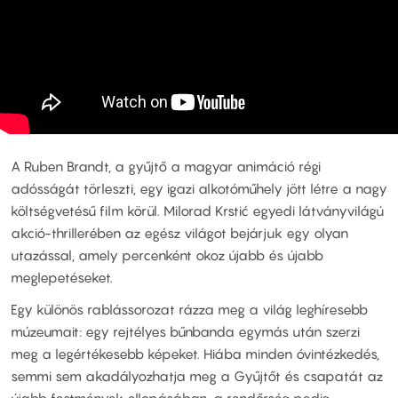
A Ruben Brandt, a gyűjtő a magyar animáció régi
adósságát törleszti, egy igazi alkotóműhely jött létre a nagy
költségvetésű film körül. Milorad Krstić egyedi látványvilágú
akció-thrillerében az egész világot bejárjuk egy olyan
utazással, amely percenként okoz újabb és újabb
meglepetéseket.
Egy különös rablássorozat rázza meg a világ leghíresebb
múzeumait: egy rejtélyes bűnbanda egymás után szerzi
meg a legértékesebb képeket. Hiába minden óvintézkedés,
semmi sem akadályozhatja meg a Gyűjtőt és csapatát az
újabb festmények ellopásában, a rendőrség pedig