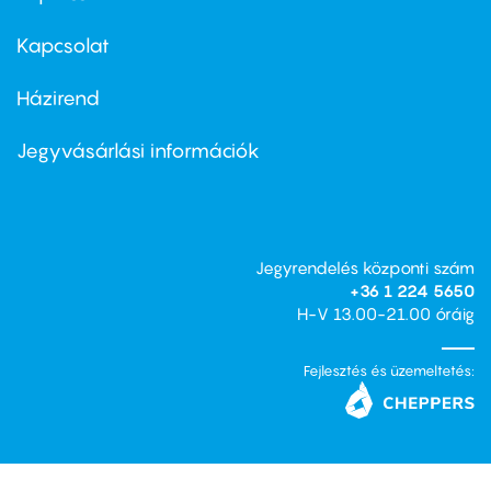
menu
first
Kapcsolat
Házirend
Footer
menu
second
Jegyvásárlási információk
Jegyrendelés központi szám
+36 1 224 5650
H-V 13.00-21.00 óráig
Fejlesztés és üzemeltetés: