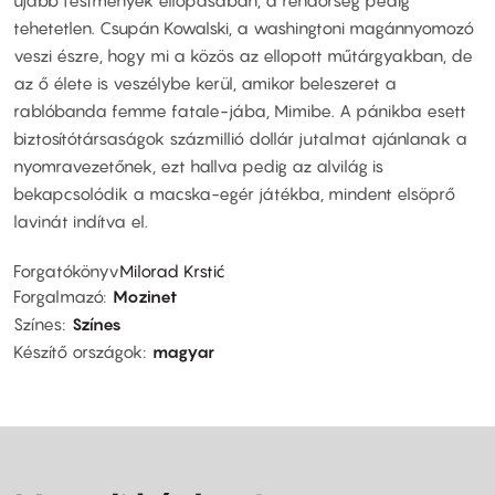
tehetetlen. Csupán Kowalski, a washingtoni magánnyomozó
veszi észre, hogy mi a közös az ellopott műtárgyakban, de
az ő élete is veszélybe kerül, amikor beleszeret a
rablóbanda femme fatale-jába, Mimibe. A pánikba esett
biztosítótársaságok százmillió dollár jutalmat ajánlanak a
nyomravezetőnek, ezt hallva pedig az alvilág is
bekapcsolódik a macska-egér játékba, mindent elsöprő
lavinát indítva el.
Forgatókönyv
Milorad Krstić
Forgalmazó
Mozinet
Színes
Színes
Készítő országok
magyar